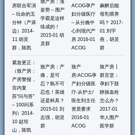
致产房：涨
房联合军演
ACOG孕产
麻醉后能
姿势 – 围产
– 玩命的五
妇分级医疗
母乳喂养
学霸是这样
分钟（产床
– 从分娩中
吗？ 2017-
练成的！
边）2014-
心到现代产
01 刘宇
2015-01 胡
11 胡灵
房 2016-01
燕，胡灵
灵群
群，陈凯
ACOG
群
紧急更正：
致产房：产
致产
致产房┃
（致产房：
痛，是可
房:ACOG孕
群言堂：
产房警报，
忍？孰不可
产妇分级医
孕妇下肢
宫内复
忍也！英雄
疗-从护士/
静脉血栓
苏“问与答”
还是杯具？
医生到主任
怎么办？
– 100问系
2015-01 刘
资质要求
2017-01
列）2014-
志强，胡灵
2016-01
华人围产
10 赵培
群
ACOG
医学群
山，陈凯