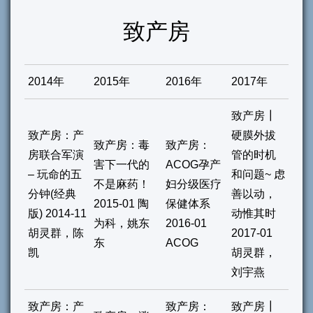
致产房
2014年
2015年
2016年
2017年
致产房┃
致产房：产
硬膜外拔
致产房：毒
致产房：
房联合军演
管的时机
害下一代的
ACOG孕产
– 玩命的五
和问题~ 虑
不是麻药！
妇分级医疗
分钟(经典
善以动，
2015-01 陶
保健体系
版) 2014-11
动惟其时
为科，姚东
2016-01
胡灵群，陈
2017-01
东
ACOG
凯
胡灵群，
刘宇燕
致产房：产
致产房：
致产房┃