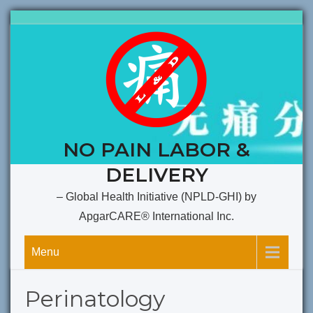
Skip
to
content
NO PAIN LABOR &
DELIVERY
– Global Health Initiative (NPLD-GHI) by
ApgarCARE® International Inc.
Menu
Perinatology