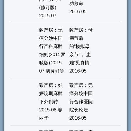
功救命
(修订版)
2016-05
2015-07
致产房：无
致产房：母
痛分娩中国
亲节后
行产科麻醉
的“模拟母
细则(2015罗
亲节”，”患
哌版) 2015-
难”见真情!
07 胡灵群等
2016-05
致产房：妊
致产房：无
娠晚期麻醉
痛分娩中国
下外倒转
行合作医院
2015-08 姜
院长论坛
丽华
2016-05