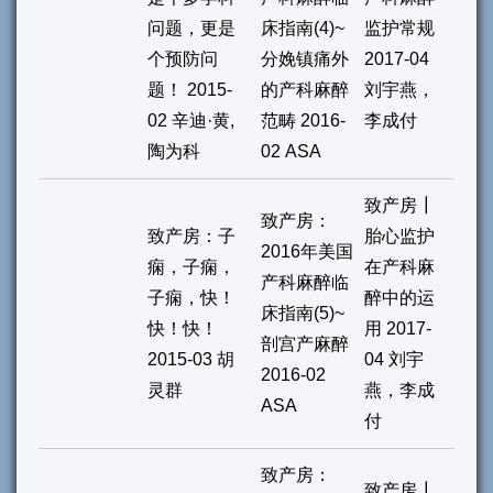
问题，更是
床指南(4)~
监护常规
个预防问
分娩镇痛外
2017-04
题！ 2015-
的产科麻醉
刘宇燕，
02 辛迪·黄,
范畴 2016-
李成付
陶为科
02 ASA
致产房┃
致产房：
致产房：子
胎心监护
2016年美国
痫，子痫，
在产科麻
产科麻醉临
子痫，快！
醉中的运
床指南(5)~
快！快！
用 2017-
剖宫产麻醉
2015-03 胡
04 刘宇
2016-02
灵群
燕，李成
ASA
付
致产房：
致产房┃