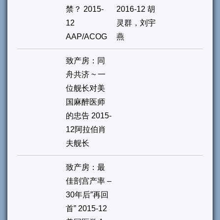
禁？ 2015-
2016-12 胡
12
灵群，刘宇
AAP/ACOG
燕
致产房：同
舟共济 ~ 一
位舰长对美
国麻醉医师
的忠告 2015-
12阿拉伯肖
夫舰长
致产房：最
佳剖宫产率 –
30年后”再回
首” 2015-12