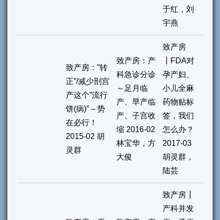
于红，刘
宇燕
致产房
致产房：产
┃FDA对
致产房：”转
科急诊分诊
孕产妇、
正”/减少剖宫
～足月临
小儿全麻
产这个”流行
产、早产临
药物贴标
饼(病)” – 势
产、子宫收
签，我们
在必行！
缩 2016-02
怎么办？
2015-02 胡
林宝华，方
2017-03
灵群
大俊
胡灵群，
陆芸
致产房┃
产科并发