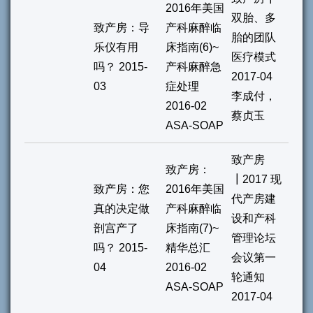
2016年美国
双胎、多
致产房：导
产科麻醉临
胎的团队
乐仪有用
床指南(6)~
医疗模式
吗？ 2015-
产科麻醉急
2017-04
03
症处理
李成付，
2016-02
蔡贞玉
ASA-SOAP
致产房
致产房：
┃2017 现
致产房：您
2016年美国
代产房建
真的决定做
产科麻醉临
设和产科
剖宫产了
床指南(7)~
管理论坛
吗？ 2015-
精华总汇
会议第一
04
2016-02
轮通知
ASA-SOAP
2017-04