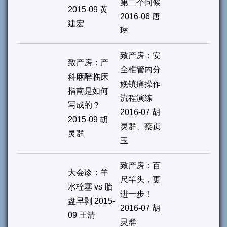
第二个问候
2015-09 黄
2016-06 唐
建宏
琳
致产房：安
致产房：产
全椎管内分
科麻醉临床
娩镇痛操作
指南是如何
流程演练
写成的？
2016-07 胡
2015-09 胡
灵群、蔡贞
灵群
玉
致产房：百
大会诊：羊
尺竿头，更
水栓塞 vs 胎
进一步！
盘早剥 2015-
2016-07 胡
09 王清
灵群