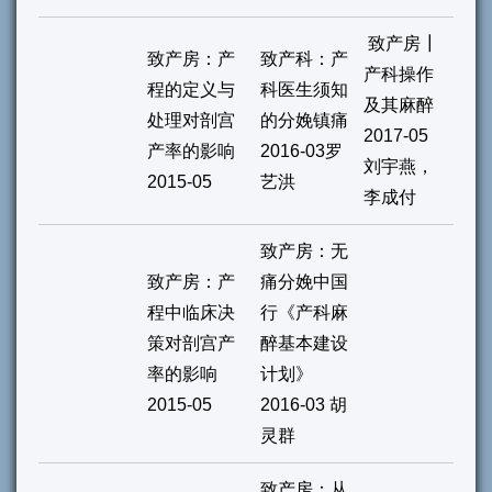
致产房┃
致产房：产
致产科：产
产科操作
程的定义与
科医生须知
及其麻醉
处理对剖宫
的分娩镇痛
2017-05
产率的影响
2016-03罗
刘宇燕，
2015-05
艺洪
李成付
致产房：无
致产房：产
痛分娩中国
程中临床决
行《产科麻
策对剖宫产
醉基本建设
率的影响
计划》
2015-05
2016-03 胡
灵群
致产房：从